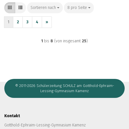
Sortieren nach
Sortieren nach
8 pro Seite
pro Seite
1
2
3
4
»
1
bis
8
(von insgesamt
25
)
© 2011-2026 Schülerzeitung SCHULZ am Gotthold-Ephraim-
Lessing-Gymnasium Kamenz
Kontakt
Gotthold-Ephraim-Lessing-Gymnasium Kamenz