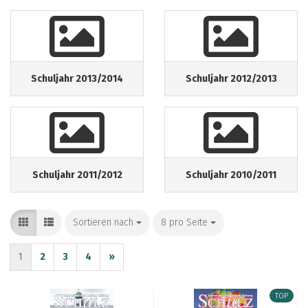
Schuljahr 2013/2014
Schuljahr 2012/2013
Schuljahr 2011/2012
Schuljahr 2010/2011
Sortieren nach
Sortieren nach
8 pro Seite
pro Seite
1
2
3
4
»
TOP