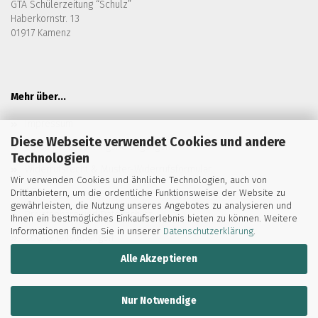
GTA Schülerzeitung “Schulz”
Haberkornstr. 13
01917 Kamenz
Mehr über...
Impressum
Diese Webseite verwendet Cookies und andere
Versand- & Zahlungsbedingungen
Technologien
Widerrufsrecht & Muster-Widerrufsformular
Wir verwenden Cookies und ähnliche Technologien, auch von
AGB
Drittanbietern, um die ordentliche Funktionsweise der Website zu
gewährleisten, die Nutzung unseres Angebotes zu analysieren und
Privatsphäre und Datenschutz
Ihnen ein bestmögliches Einkaufserlebnis bieten zu können. Weitere
Informationen finden Sie in unserer
Datenschutzerklärung
.
Cookie Einstellungen
Alle Akzeptieren
Nur Notwendige