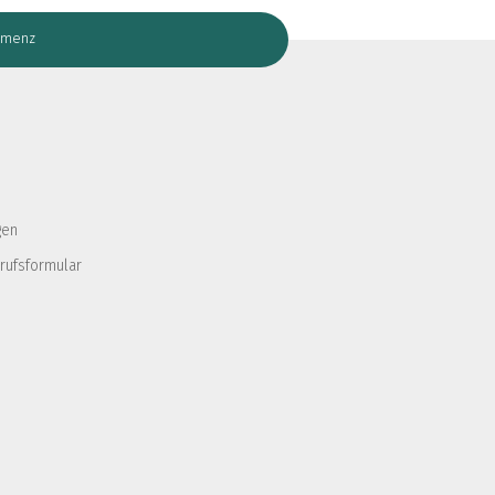
amenz
gen
rufsformular