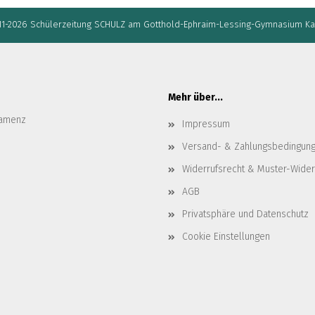
11-2026 Schülerzeitung SCHULZ am Gotthold-Ephraim-Lessing-Gymnasium K
Mehr über...
Kamenz
Impressum
Versand- & Zahlungsbedingun
Widerrufsrecht & Muster-Wider
AGB
Privatsphäre und Datenschutz
Cookie Einstellungen