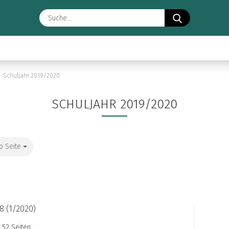
Suche...
Schuljahr 2019/2020
SCHULJAHR 2019/2020
o Seite
Seite
18 (1/2020)
52 Sei­ten