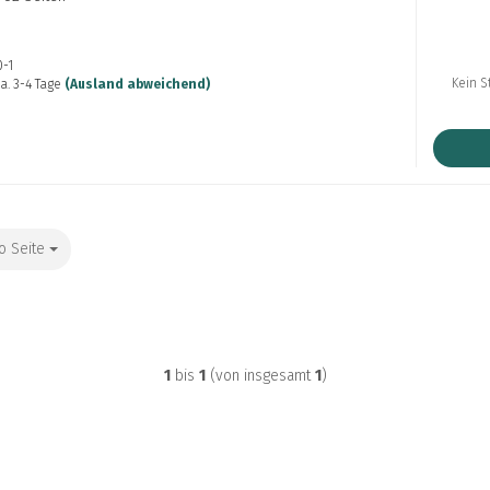
0-1
Kein S
a. 3-4 Tage
(Ausland abweichend)
o Seite
Seite
1
bis
1
(von insgesamt
1
)