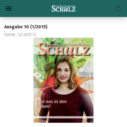
Aus­ga­be 10 (1/2015)
(Art.Nr.:
SZ-​2015-1
)